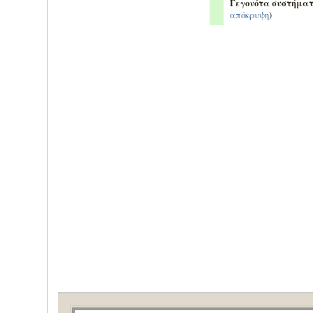
Γεγονότα συστήματ
απόκρυψη
)