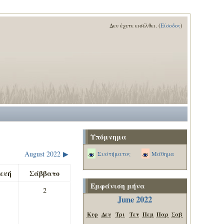
Δεν έχετε εισέλθει. (
Είσοδος
)
Υπόμνημα
August 2022
Συστήματος
Μάθημα
▶
ευή
Σάββατο
Εμφάνιση μήνα
2
June 2022
Κυρ
Δευ
Τρι
Τετ
Πεμ
Παρ
Σαβ