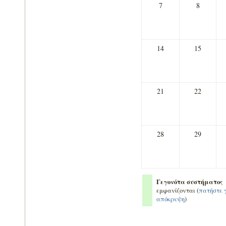
7
8
14
15
21
22
28
29
Γεγονότα συστήματος
εμφανίζονται (
πατήστε 
απόκρυψη
)