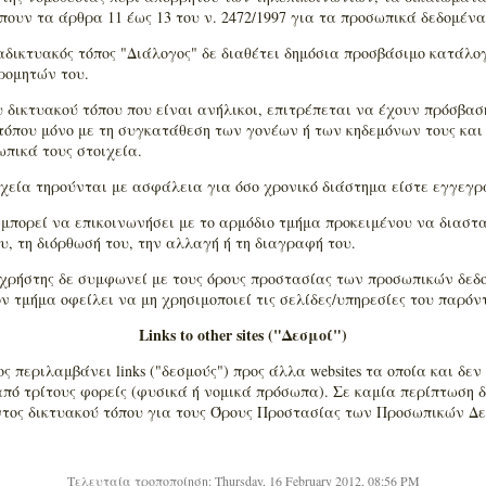
πουν τα άρθρα 11 έως 13 του ν. 2472/1997 για τα προσωπικά δεδομένα
ιαδικτυακός τόπος "Διάλογος" δε διαθέτει δημόσια προσβάσιμο κατάλ
ρομητών του.
 δικτυακού τόπου που είναι ανήλικοι, επιτρέπεται να έχουν πρόσβαση
 τόπου μόνο με τη συγκατάθεση των γονέων ή των κηδεμόνων τους κα
πικά τους στοιχεία.
χεία τηρούνται με ασφάλεια για όσο χρονικό διάστημα είστε εγγεγρ
ς μπορεί να επικοινωνήσει με το αρμόδιο τμήμα προκειμένου να διασ
υ, τη διόρθωσή του, την αλλαγή ή τη διαγραφή του.
/χρήστης δε συμφωνεί με τους όρους προστασίας των προσωπικών δεδ
 τμήμα οφείλει να μη χρησιμοποιεί τις σελίδες/υπηρεσίες του παρόν
Links to other sites ("Δεσμοί")
ς περιλαμβάνει links ("δεσμούς") προς άλλα websites τα οποία και δε
από τρίτους φορείς (φυσικά ή νομικά πρόσωπα). Σε καμία περίπτωση δ
ντος δικτυακού τόπου για τους Όρους Προστασίας των Προσωπικών Δε
Τελευταία τροποποίηση: Thursday, 16 February 2012, 08:56 PM