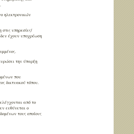
.
ογο ηλεκτρονικών
 στις υπηρεσίες/
ι δεν έχουν υποχρέωση
αμμένος.
ταυρώσει την ύπαρξη
ομένων που
τος δικτυακού τόπου.
ν ελέγχονται από το
εν ευθύνεται ο
δομένων τους οποίους