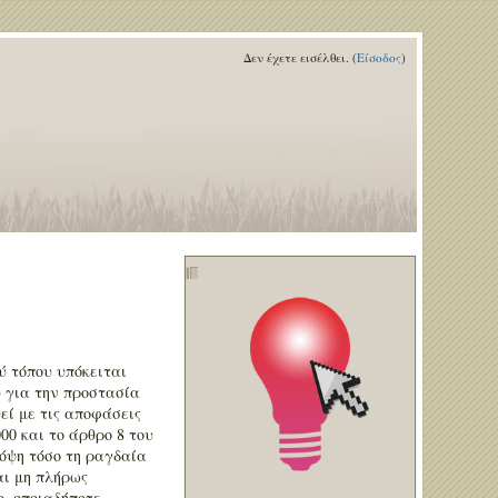
Δεν έχετε εισέλθει. (
Είσοδος
)
ύ τόπου υπόκειται
υ για την προστασία
εί με τις αποφάσεις
00 και το άρθρο 8 του
πόψη τόσο τη ραγδαία
αι μη πλήρως
ο, οποιαδήποτε