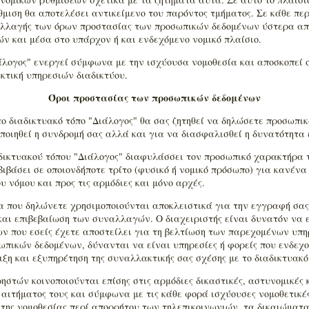
θμιση θα αποτελέσει αντικείμενο του παρόντος τμήματος. Σε κάθε περ
 αλλαγής των όρων προστασίας των προσωπικών δεδομένων ύστερα απ
ν και μέσα στο υπάρχον ή και ενδεχόμενο νομικό πλαίσιο.
άλογος" ενεργεί σύμφωνα με την ισχύουσα νομοθεσία και αποσκοπεί 
κτική υπηρεσιών διαδικτύου.
Όροι προστασίας των προσωπικών δεδομένων
ο διαδικτυακό τόπο "Διάλογος" θα σας ζητηθεί να δηλώσετε προσωπικ
ποιηθεί η συνδρομή σας αλλά και για να διασφαλισθεί η δυνατότητα 
αδικτυακού τόπου "Διάλογος" διαφυλάσσει τον προσωπικό χαρακτήρα 
βιβάσει σε οποιονδήποτε τρίτο (φυσικό ή νομικό πρόσωπο) για κανένα
 νόμου και προς τις αρμόδιες και μόνο αρχές.
 που δηλώνετε χρησιμοποιούνται αποκλειστικά για την εγγραφή σας 
και επιβεβαίωση των συναλλαγών. Ο διαχειριστής είναι δυνατόν να 
ων που εσείς έχετε αποστείλει για τη βελτίωση των παρεχομένων υπ
ωπικών δεδομένων, δύνανται να είναι υπηρεσίες ή φορείς που ενδεχ
ιξη και εξυπηρέτηση της συναλλακτικής σας σχέσης με το διαδικτυακό
στών κοινοποιούνται επίσης στις αρμόδιες δικαστικές, αστυνομικές κ
 αιτήματος τους και σύμφωνα με τις κάθε φορά ισχύουσες νομοθετικές
ο της νομοθεσίας περί απορρήτου των τηλεπικοινωνιών, τα δικαιώματ