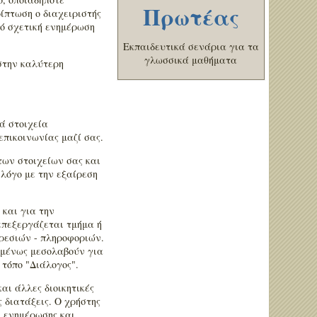
Πρωτέας
ίπτωση ο διαχειριστής
ό σχετική ενημέρωση
Εκπαιδευτικά σενάρια για τα
γλωσσικά μαθήματα
στην καλύτερη
ά στοιχεία
επικοινωνίας μαζί σας.
των στοιχείων σας και
 λόγο με την εξαίρεση
και για την
επεξεργάζεται τμήμα ή
ηρεσιών - πληροφοριών.
ομένως μεσολαβούν για
 τόπο "Διάλογος".
αι άλλες διοικητικές
 διατάξεις. Ο χρήστης
α ενημέρωσης και